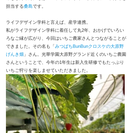
担当する
桑島
です。
ライフデザイン学科と言えば、産学連携。
私がライフデザイン学科に着任して丸2年、おかげでいろい
ろなご縁が広がり、今回はいちご農家さんとつながることが
できました。その名も「
みつばちBunBunクロスケの大原野
げんき畑
」さん。光華学園大原野グランド近くのいちご農園
さんということで、今年の1年生は新入生研修でもたっぷり
いちご狩りを楽しませていただきました。