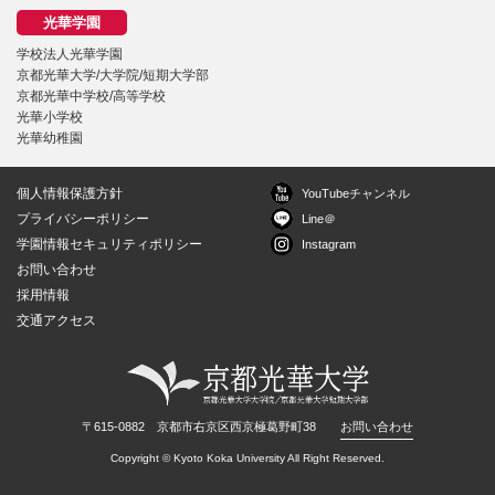
学校法人光華学園
京都光華大学/大学院/短期大学部
京都光華中学校/高等学校
光華小学校
光華幼稚園
個人情報保護方針
YouTubeチャンネル
プライバシーポリシー
Line＠
学園情報セキュリティポリシー
Instagram
お問い合わせ
採用情報
交通アクセス
〒615-0882 京都市右京区西京極葛野町38
お問い合わせ
Copyright © Kyoto Koka University All Right Reserved.