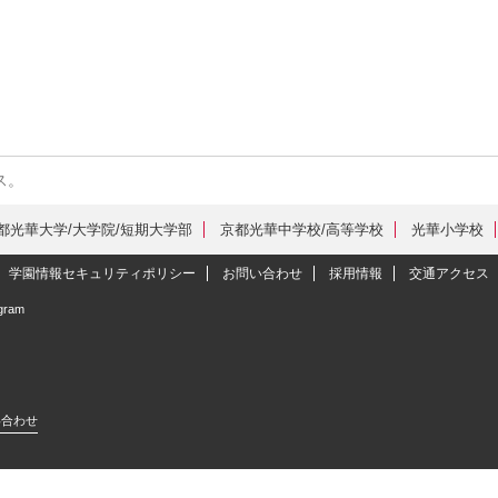
ス。
都光華大学/大学院/短期大学部
京都光華中学校/高等学校
光華小学校
学園情報セキュリティポリシー
お問い合わせ
採用情報
交通アクセス
agram
い合わせ