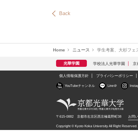
Back
Home
ニュース
学生考案、大杉フェ
学校法人光華学園
京
個人情報保護方針
プライバシーポリシー
YouTubeチャンネル
Line＠
Inst
〒615-0882 京都市右京区西京極葛野町38
お問
Copyright © Kyoto Koka University All Right Reserved.