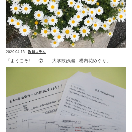
2020.04.13
教員コラム
「ようこそ!　　⑦　－大学散歩編－構内花めぐり」