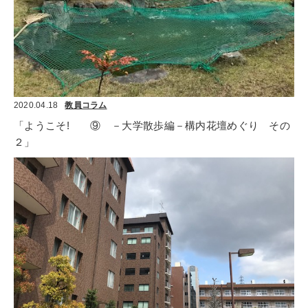
2020.04.18
教員コラム
「ようこそ!　　⑨　－大学散歩編－構内花壇めぐり　その
２」