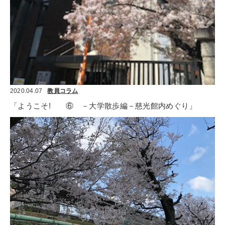
2020.04.07
教員コラム
「ようこそ!　　⑥　－大学散歩編－慈光館内めぐり」