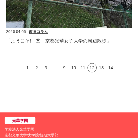
2020.04.06
教員コラム
「ようこそ!　⑤　京都光華女子大学の周辺散歩」
1
2
3
…
9
10
11
12
13
14
学校法人光華学園
京都光華大学/大学院/短期大学部