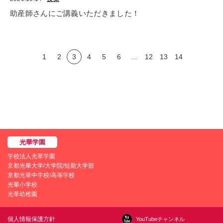
助産師さんにご講義いただきました！
1
2
3
4
5
6
…
12
13
14
学校法人光華学園
京都光華大学/大学院/短期大学部
京都光華中学校/高等学校
光華小学校
光華幼稚園
個人情報保護方針
YouTubeチャンネル