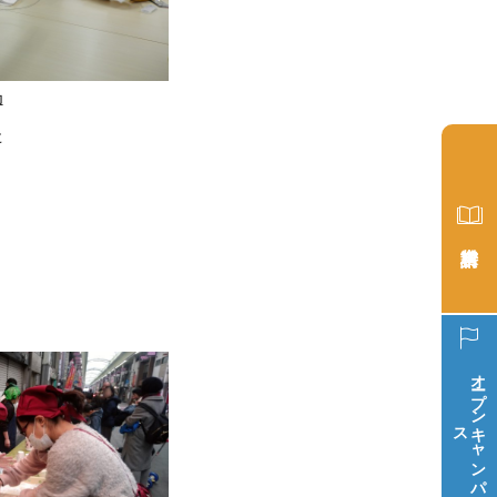
動
た
オープン
ス
キ
ャ
ン
パ