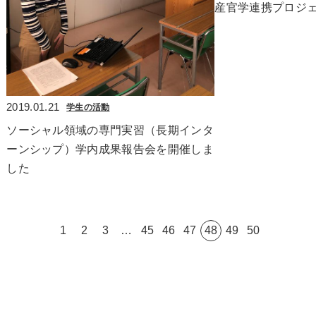
産官学連携プロジ
2019.01.21
学生の活動
ソーシャル領域の専門実習（長期インタ
ーンシップ）学内成果報告会を開催しま
した
1
2
3
…
45
46
47
48
49
50