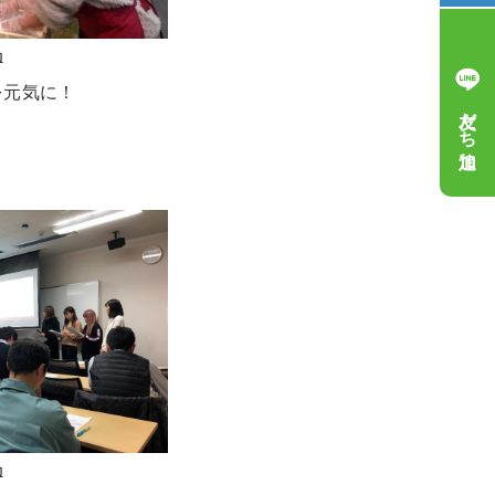
動
を元気に！
友だち追加
動