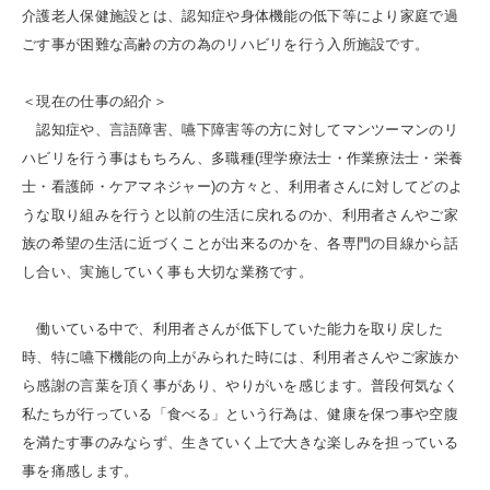
介護老人保健施設とは、認知症や身体機能の低下等により家庭で過
ごす事が困難な高齢の方の為のリハビリを行う入所施設です。
＜現在の仕事の紹介＞
認知症や、言語障害、嚥下障害等の方に対してマンツーマンのリ
ハビリを行う事はもちろん、多職種(理学療法士・作業療法士・栄養
士・看護師・ケアマネジャー)の方々と、利用者さんに対してどのよ
うな取り組みを行うと以前の生活に戻れるのか、利用者さんやご家
族の希望の生活に近づくことが出来るのかを、各専門の目線から話
し合い、実施していく事も大切な業務です。
働いている中で、利用者さんが低下していた能力を取り戻した
時、特に嚥下機能の向上がみられた時には、利用者さんやご家族か
ら感謝の言葉を頂く事があり、やりがいを感じます。普段何気なく
私たちが行っている「食べる」という行為は、健康を保つ事や空腹
を満たす事のみならず、生きていく上で大きな楽しみを担っている
事を痛感します。