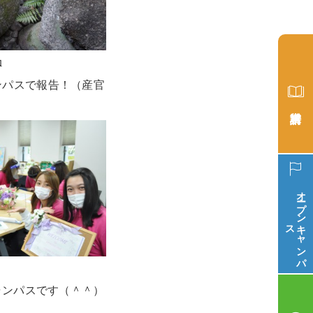
動
ンパスで報告！（産官
オープン
ス
キ
ャ
ン
パ
キャンパスです（＾＾）