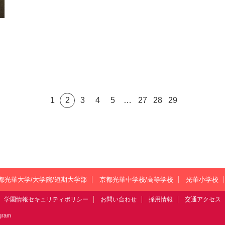
1
2
3
4
5
…
27
28
29
都光華大学/大学院/短期大学部
京都光華中学校/高等学校
光華小学校
学園情報セキュリティポリシー
お問い合わせ
採用情報
交通アクセス
agram