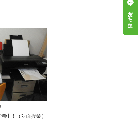
友だち追加
動
準備中！（対面授業）