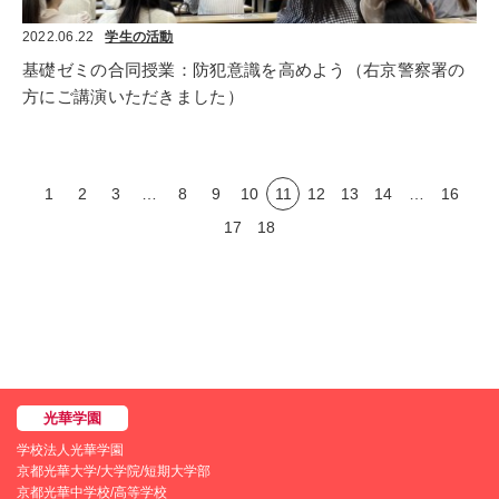
2022.06.22
学生の活動
基礎ゼミの合同授業：防犯意識を高めよう（右京警察署の
方にご講演いただきました）
1
2
3
…
8
9
10
11
12
13
14
…
16
17
18
学校法人光華学園
京都光華大学/大学院/短期大学部
京都光華中学校/高等学校