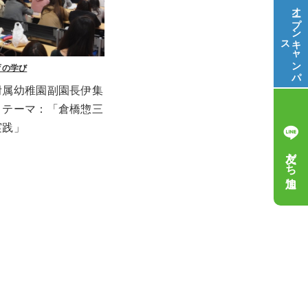
オープン
ス
キ
ャ
ン
パ
育の学び
附属幼稚園副園長伊集
　テーマ：「倉橋惣三
実践」
友だち追加