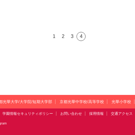
5
1
2
3
4
都光華大学/大学院/短期大学部
京都光華中学校/高等学校
光華小学校
学園情報セキュリティポリシー
お問い合わせ
採用情報
交通アクセス
agram