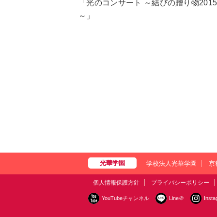
「光のコンサート ～結びの贈り物201
～」
学校法人光華学園
京
個人情報保護方針
プライバシーポリシー
YouTubeチャンネル
Line＠
Inst