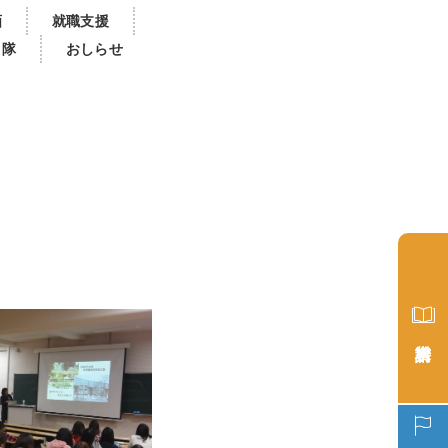
画
就職支援
き隊
おしらせ