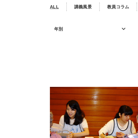
ALL
講義風景
教員コラム
年別