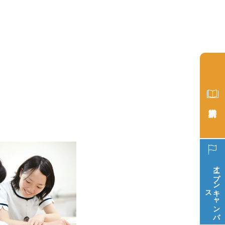
オープン
ス
キ
ャ
ン
パ