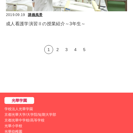
2019.09.19
講義風景
成人看護学演習Ⅱの授業紹介～3年生～
1
2
3
4
5
学校法人光華学園
京都光華大学/大学院/短期大学部
京都光華中学校/高等学校
光華小学校
光華幼稚園