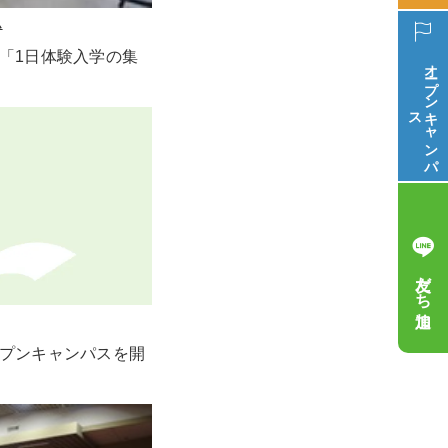
ム
］「1日体験入学の集
オープン
ス
キ
ャ
ン
パ
友だち追加
ープンキャンパスを開