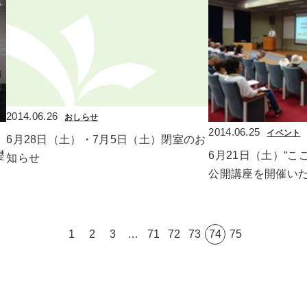
2014.06.26
おしらせ
2014.06.25
イベント
6月28日（土）・7月5日（土）閉室のお
礎
6月21日（土）“こ
知らせ
公開講座を開催い
1
2
3
…
71
72
73
74
75