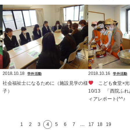
2018.10.18
2018.10.16
学外活動
学外活動
社会福祉士になるために（施設見学の様
　こども食堂×
子）
10/13　「西院ふ
ィアレポート(^^♪
1
2
3
4
5
6
7
…
17
18
19