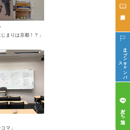
ム
はじまりは京都！？」
オープン
ス
キ
ャ
ン
パ
友だち追加
一コマ」