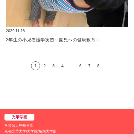
2020.11.18
3年生の小児看護学実習～園児への健康教育～
1
2
3
4
…
6
7
8
学校法人光華学園
京都光華大学/大学院/短期大学部