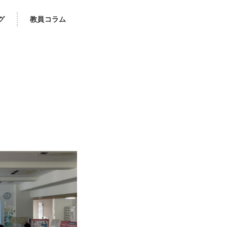
グ
教員コラム