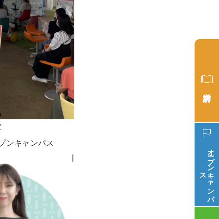
グ
プンキャンパス
オープン
ス
キ
ャ
ン
パ