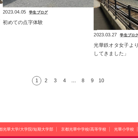
2023.04.05
学生ブログ
し
初めての点字体験
2023.03.27
学生ブロ
光華鉄オタ女子よ
してきました」
1
2
3
4
…
8
9
10
都光華大学/大学院/短期大学部
京都光華中学校/高等学校
光華小学校