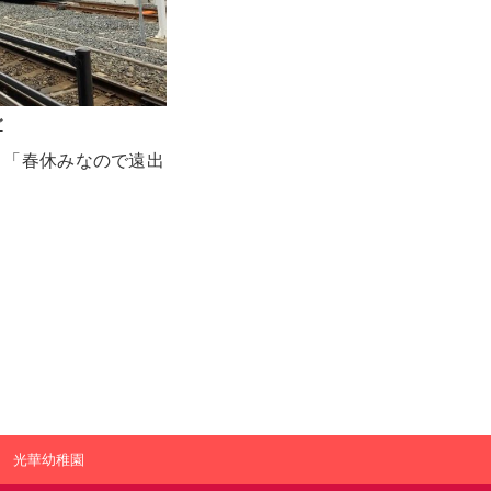
グ
り「春休みなので遠出
光華幼稚園