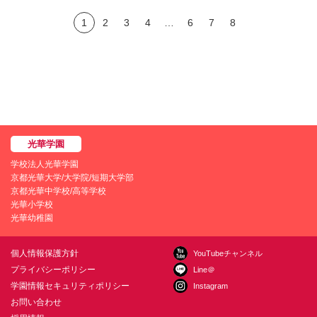
1
2
3
4
…
6
7
8
学校法人光華学園
京都光華大学/大学院/短期大学部
京都光華中学校/高等学校
光華小学校
光華幼稚園
個人情報保護方針
YouTubeチャンネル
プライバシーポリシー
Line＠
学園情報セキュリティポリシー
Instagram
お問い合わせ