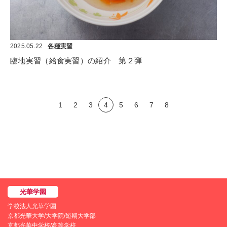
2025.05.22
各種実習
臨地実習（給食実習）の紹介　第２弾
1
2
3
4
5
6
7
8
学校法人光華学園
京都光華大学/大学院/短期大学部
京都光華中学校/高等学校