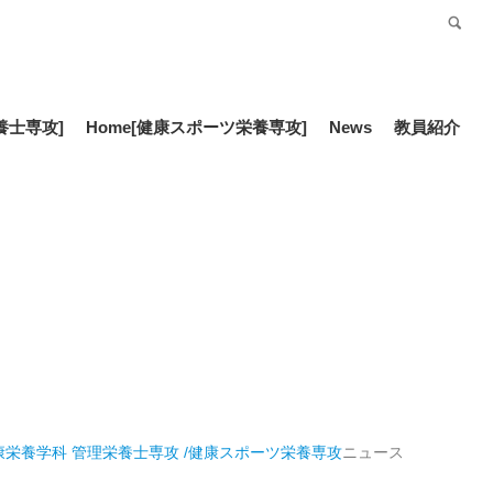
受験生の方
Language
養士専攻]
Home
[健康スポーツ栄養専攻]
News
教員紹介
康栄養学科 管理栄養士専攻 /健康スポーツ栄養専攻
ニュース