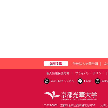
学校法人光華学園
京
個人情報保護方針
プライバシーポリシー
YouTubeチャンネル
Line＠
Inst
〒615-0882 京都市右京区西京極葛野町38
お問