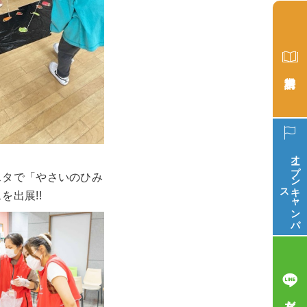
オープン
スタで「やさいのひみ
ス
キ
ャ
ン
パ
を出展!!
友だち追加