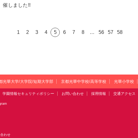
催しました!!
1
2
3
4
5
6
7
8
…
56
57
58
都光華大学/大学院/短期大学部
京都光華中学校/高等学校
光華小学校
学園情報セキュリティポリシー
お問い合わせ
採用情報
交通アクセス
agram
い合わせ