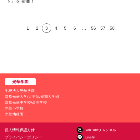
ト」を開催！
1
2
3
4
5
6
…
56
57
58
学校法人光華学園
京都光華大学/大学院/短期大学部
京都光華中学校/高等学校
光華小学校
光華幼稚園
個人情報保護方針
YouTubeチャンネル
プライバシーポリシー
Line＠