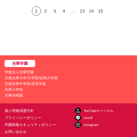
1
2
3
4
…
13
14
15
学校法人光華学園
京都光華大学/大学院/短期大学部
京都光華中学校/高等学校
光華小学校
光華幼稚園
個人情報保護方針
YouTubeチャンネル
プライバシーポリシー
Line＠
学園情報セキュリティポリシー
Instagram
お問い合わせ