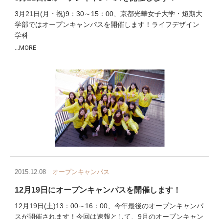
3月21日(月・祝)9：30～15：00、京都光華女子大学・短期大
学部ではオープンキャンパスを開催します！ライフデザイン
学科
...MORE
2015.12.08
オープンキャンパス
12月19日にオープンキャンパスを開催します！
12月19日(土)13：00～16：00、今年最後のオープンキャンパ
スが開催されます！今回は速報として、9月のオープンキャン