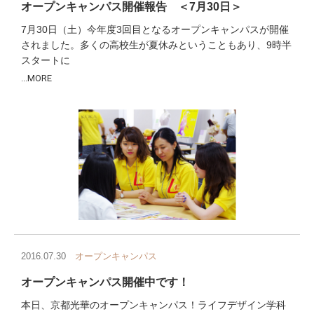
オープンキャンパス開催報告 ＜7月30日＞
7月30日（土）今年度3回目となるオープンキャンパスが開催
されました。多くの高校生が夏休みということもあり、9時半
スタートに
...MORE
2016.07.30
オープンキャンパス
オープンキャンパス開催中です！
本日、京都光華のオープンキャンパス！ライフデザイン学科