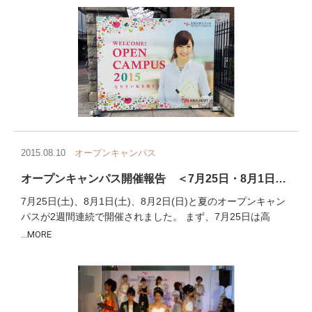
2015.08.10
オープンキャンパス
オープンキャンパス開催報告 ＜7月25日・8月1日・8月2日＞
7月25日(土)、8月1日(土)、8月2日(日)と夏のオープンキャン
パスが2週間連続で開催されました。 まず、7月25日は高
...MORE