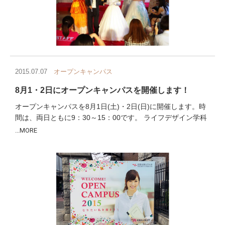
2015.07.07
オープンキャンパス
8月1・2日にオープンキャンパスを開催します！
オープンキャンパスを8月1日(土)・2日(日)に開催します。時
間は、両日ともに9：30～15：00です。 ライフデザイン学科
...MORE