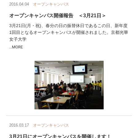
2016.04.04
オープンキャンパス
オープンキャンパス開催報告 ＜3月21日＞
3月21日(月・祝)、春分の日の振替休日であるこの日、新年度
1回目となるオープンキャンパスが開催されました。京都光華
女子大学
...MORE
2016.03.17
オープンキャンパス
3月21日にオープンキャンパスを開催します！