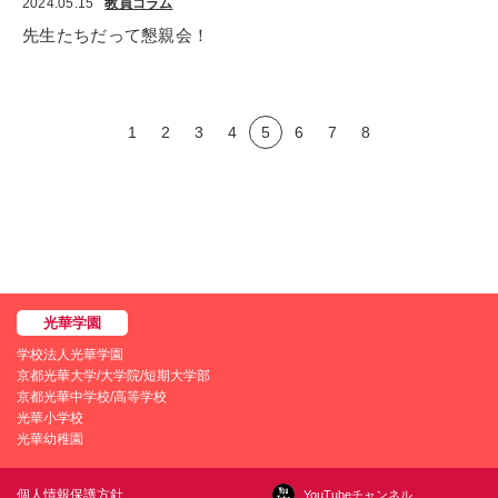
2024.05.15
教員コラム
先生たちだって懇親会！
1
2
3
4
5
6
7
8
学校法人光華学園
京都光華大学/大学院/短期大学部
京都光華中学校/高等学校
光華小学校
光華幼稚園
個人情報保護方針
YouTubeチャンネル