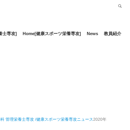
受験生の方
Language
養士専攻]
Home
[健康スポーツ栄養専攻]
News
教員紹介
科 管理栄養士専攻 /健康スポーツ栄養専攻
ニュース
2020年