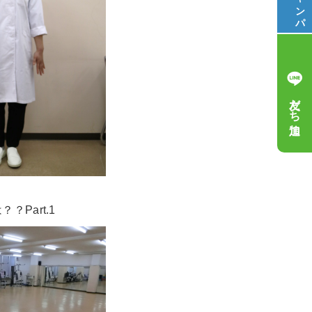
キ
ャ
ン
パ
友だち追加
？Part.1