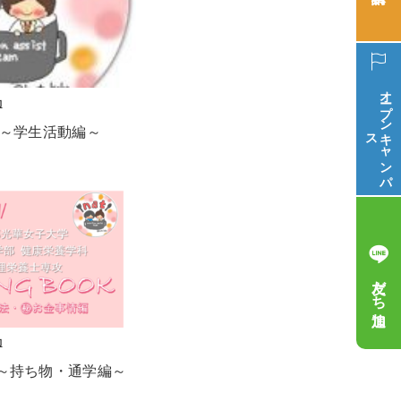
オープン
動
OK ～学生活動編～
ス
キ
ャ
ン
パ
友だち追加
動
OK～持ち物・通学編～