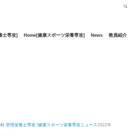
受験生の方
Language
養士専攻]
Home
[健康スポーツ栄養専攻]
News
教員紹介
科 管理栄養士専攻 /健康スポーツ栄養専攻
ニュース
2022年