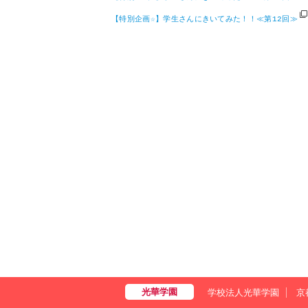
【特別企画☆】学生さんにきいてみた！！≪第12回≫
学校法人光華学園
京