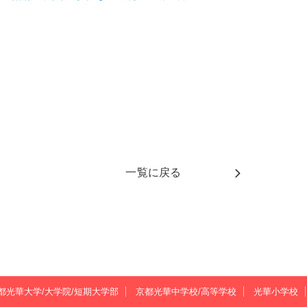
一覧に戻る
都光華大学/大学院/短期大学部
京都光華中学校/高等学校
光華小学校