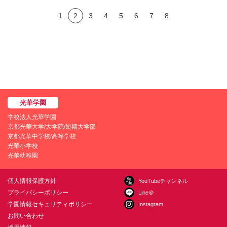
1
2
3
4
5
6
7
8
学校法人光華学園
京都光華大学/大学院/短期大学部
京都光華中学校/高等学校
光華小学校
光華幼稚園
個人情報保護方針
YouTubeチャンネル
プライバシーポリシー
Line＠
学園情報セキュリティポリシー
Instagram
お問い合わせ