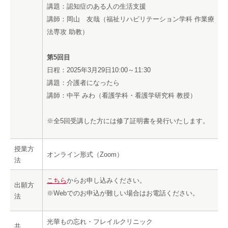
講題：認知症のある人の生活支援
講師：岡山 友哉（福祉リハビリテーション学科 作業療
法専攻 助教）
第5回目
日程：2025年3月29日10:00～11:30
講題：介護者になったら
講師：中平 みわ（看護学科・看護学研究科 教授）
※全5回受講した方には修了証明書を発行いたします。
授業方
オンライン形式（Zoom）
法
こちら
からお申し込みください。
出願方
※Webでのお申込が難しい場合はお電話ください。
法
光華もの忘れ・フレイルクリニック
共