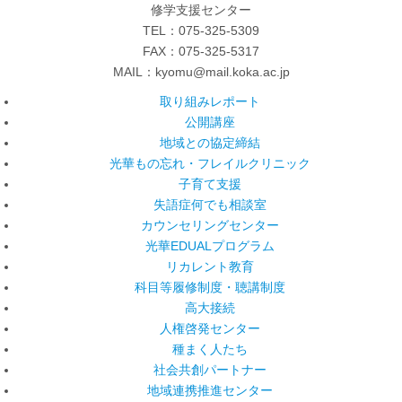
修学支援センター
TEL：075-325-5309
FAX：075-325-5317
MAIL：kyomu@mail.koka.ac.jp
取り組みレポート
公開講座
地域との協定締結
光華もの忘れ・フレイルクリニック
子育て支援
失語症何でも相談室
カウンセリングセンター
光華EDUALプログラム
リカレント教育
科目等履修制度・聴講制度
高大接続
人権啓発センター
種まく人たち
社会共創パートナー
地域連携推進センター