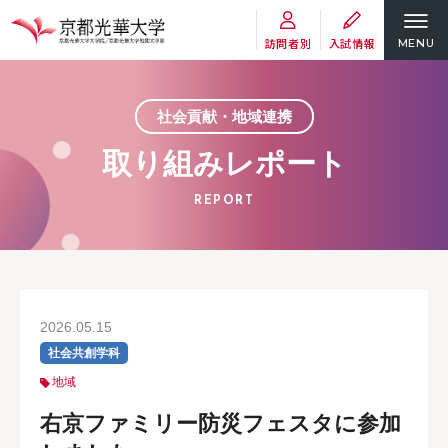
訪問者別
入試情報
MENU
社会貢献・地域連携
取り組みレポート
REPORT
2026.05.15
社会共創学科
地域
右京ファミリー防災フェスタに参加