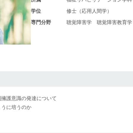
学位
修士（応用人間学）
専門分野
聴覚障害学 聴覚障害教育学
利擁護意識の発達について
ように培うのか