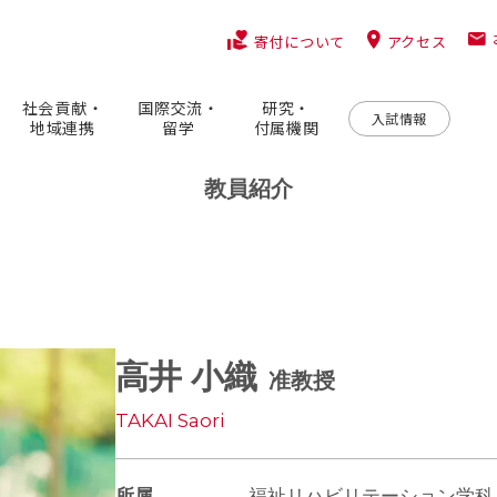
アクセス
寄付について
社会貢献・
国際交流・
研究・
入試情報
地域連携
留学
付属機関
教員紹介
高井 小織
准教授
TAKAI Saori
所属
福祉リハビリテーション学科