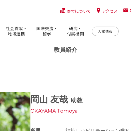
アクセス
寄付について
社会貢献・
国際交流・
研究・
入試情報
地域連携
留学
付属機関
教員紹介
岡山 友哉
助教
OKAYAMA Tomoya
所属
福祉リハビリテーション学科