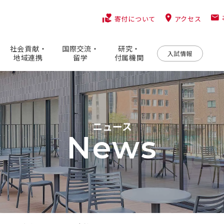
アクセス
寄付について
社会貢献・
国際交流・
研究・
入試情報
地域連携
留学
付属機関
ニュース
News