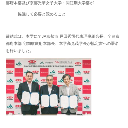
都府本部及び京都光華女子大学・同短期大学部が
協議して必要と認めること
締結式は、本学にて
JA
京都市 戸田秀司代表理事組合長、全農京
都府本部 宅間敏廣府本部長、本学高見茂学長が協定書への署名
を行いました。