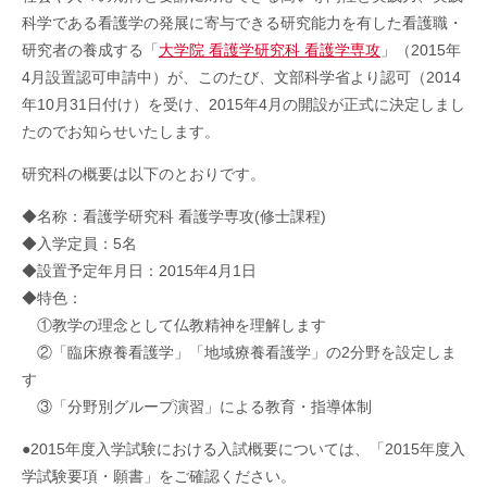
科学である看護学の発展に寄与できる研究能力を有した看護職・
研究者の養成する「
大学院 看護学研究科 看護学専攻
」（2015年
4月設置認可申請中）が、このたび、文部科学省より認可（2014
年10月31日付け）を受け、2015年4月の開設が正式に決定しまし
たのでお知らせいたします。
研究科の概要は以下のとおりです。
◆名称：看護学研究科 看護学専攻(修士課程)
◆入学定員：5名
◆設置予定年月日：2015年4月1日
◆特色：
①教学の理念として仏教精神を理解します
②「臨床療養看護学」「地域療養看護学」の2分野を設定しま
す
③「分野別グループ演習」による教育・指導体制
●2015年度入学試験における入試概要については、「2015年度入
学試験要項・願書」をご確認ください。