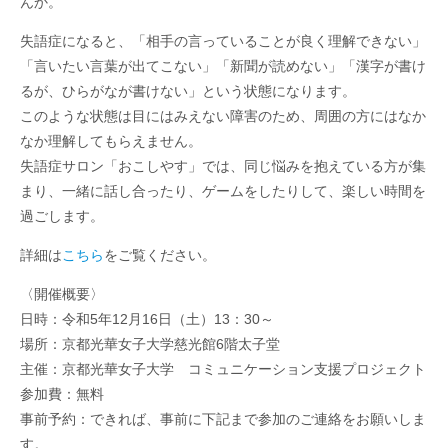
んか。
失語症になると、「相手の言っていることが良く理解できない」
「言いたい言葉が出てこない」「新聞が読めない」「漢字が書け
るが、ひらがなが書けない」という状態になります。
このような状態は目にはみえない障害のため、周囲の方にはなか
なか理解してもらえません。
失語症サロン「おこしやす」では、同じ悩みを抱えている方が集
まり、一緒に話し合ったり、ゲームをしたりして、楽しい時間を
過ごします。
詳細は
こちら
をご覧ください。
〈開催概要〉
日時：令和5年12月16日（土）13：30～
場所：京都光華女子大学慈光館6階太子堂
主催：京都光華女子大学 コミュニケーション支援プロジェクト
参加費：無料
事前予約：できれば、事前に下記まで参加のご連絡をお願いしま
す。