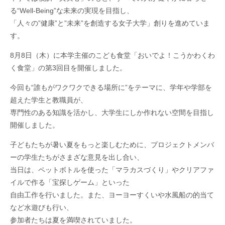
る“
Well-Being”
な未来の実現を目指し、
「人々の
”
健康
”
と
”
未来
”
を創造する女子大学」創りを進めていま
す。
8月8日（木）に本学主催のこども食堂「おいでよ！こうかわくわ
く食堂」の第3回目を開催しました。
今回も“
誰もがワクワクできる場所に
”をテーマに、学年や学部を
超えた学生と教職員が、
専門性のある知識を活かし、大学生にしか作れない空間を目指し
開催しました。
子どもたちが暑い夏をもっと楽しむために、プロジェクトメンバ
ーの学生たちがさまざな意見を出し合い、
当日は、ペットボトルを使った「マラカスづくり」やクリアファ
イルで作る「宝探しゲーム」といった
自由工作を行いました。また、ヨーヨーすくいや水風船の的当て
など水遊びも行い、
参加者たちは夏を満喫されていました。