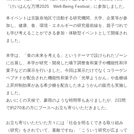
「けいはんな万博2025 Well-Being Festival」に参加しました。
本イベントは京阪奈地区で活動する研究機関、大学、企業等が参
加し、健康、食、環境・エネルギーの研究最前線を、親子づれで
も学び考えることができる参加・体験型イベントとして開催され
ました。
本学は、「食の
未
来を
考える」
というテーマで設けられたゾーン
に出展し、本学が研究・開発した嚥下調整食和菓子や機能性和洋
菓子などの展示を行いました。今回は展示だけでなくコラーゲン
ペプチドが配合された機能性和菓子の「光華よう
かん」や血糖値
上昇抑制効果がある希少糖を配合した水ようかんの販売も実施し
ました。
あいにくの天候で、豪雨のような時間帯もありましたが、2日間
で約270名の方にブースへお立ち寄りいただきました。
お立ち寄りいただいた方々には「社会を明るくできる取り組み
（研究）をされていて、素敵ですね」「こういう研究が広まって