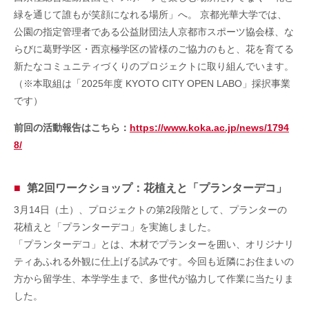
緑を通じて誰もが笑顔になれる場所」へ。 京都光華大学では、
公園の指定管理者である公益財団法人京都市スポーツ協会様、な
らびに葛野学区・西京極学区の皆様のご協力のもと、花を育てる
新たなコミュニティづくりのプロジェクトに取り組んでいます。
（※本取組は「2025年度 KYOTO CITY OPEN LABO」採択事業
です）
前回の活動報告はこちら：
https://www.koka.ac.jp/news/1794
8/
第2回ワークショップ：花植えと「プランターデコ」
3月14日（土）、プロジェクトの第2段階として、プランターの
花植えと「プランターデコ」を実施しました。
「プランターデコ」とは、木材でプランターを囲い、オリジナリ
ティあふれる外観に仕上げる試みです。今回も近隣にお住まいの
方から留学生、本学学生まで、多世代が協力して作業に当たりま
した。