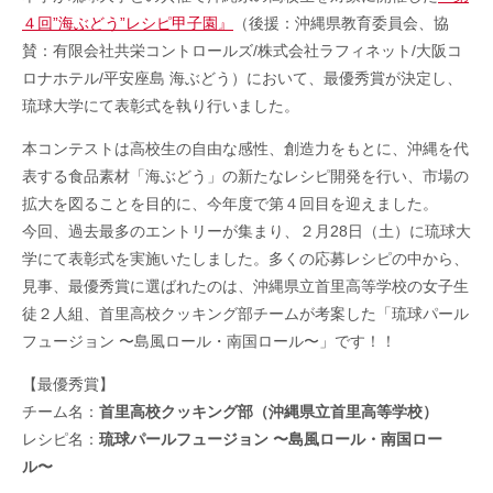
４回”海ぶどう”レシピ甲子園』
（後援：沖縄県教育委員会、協
賛：有限会社共栄コントロールズ/株式会社ラフィネット/大阪コ
ロナホテル/平安座島 海ぶどう）において、最優秀賞が決定し、
琉球大学にて表彰式を執り行いました。
本コンテストは高校生の自由な感性、創造力をもとに、沖縄を代
表する食品素材「海ぶどう」の新たなレシピ開発を行い、市場の
拡大を図ることを目的に、今年度で第４回目を迎えました。
今回、過去最多のエントリーが集まり、２月28日（土）に琉球大
学にて表彰式を実施いたしました。多くの応募レシピの中から、
見事、最優秀賞に選ばれたのは、沖縄県立首里高等学校の女子生
徒２人組、首里高校クッキング部チームが考案した「琉球パール
フュージョン 〜島風ロール・南国ロール〜」です！！
【最優秀賞】
チーム名：
首里高校クッキング部（沖縄県立首里高等学校）
レシピ名：
琉球パールフュージョン 〜島風ロール・南国ロー
ル〜