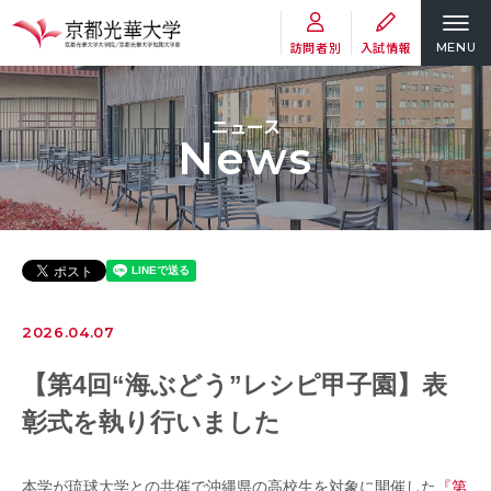
訪問者別
入試情報
MENU
ニュース
News
2026.04.07
【第4回“海ぶどう”レシピ甲子園】表
彰式を執り行いました
本学が琉球大学との共催で沖縄県の高校生を対象に開催した
『第