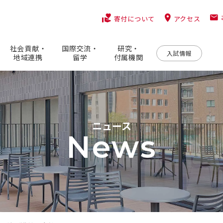
アクセス
寄付について
社会貢献・
国際交流・
研究・
入試情報
地域連携
留学
付属機関
ニュース
News