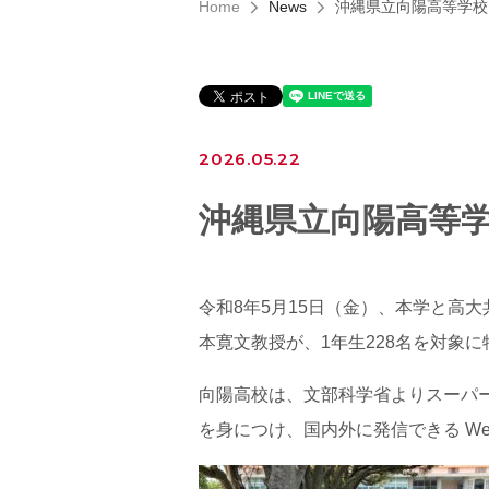
Home
News
沖縄県立向陽高等学校
2026.05.22
沖縄県立向陽高等
令和8年5月15日（金）、本学と高
本寛文教授が、1年生228名を対象
向陽高校は、文部科学省よりスーパ
を身につけ、国内外に発信できる We