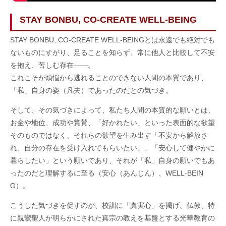
STAY BONBU, CO-CREATE WELL-BEING
STAY BONBU, CO-CREATE WELL-BEINGとは永遠でも絶対でも
ないものにすがり、足ることを知らず、常に他人と比較して不安
を抱え、苦しむ存在――。
これこそが煩悩から逃れることのできない人間の本質であり、
「私」自身の姿（凡夫）であったのだとの気づき。
そして、その気づきによって、私たち人間の本質的な願いとは、
お金や地位、成功や賞賛、「好かれたい」といった表面的な欲望
そのものではなく、それらの欲望を生み出す「不安から解放さ
れ、自分の存在を受け入れてもらいたい」、「安心して健やかに
暮らしたい」という願いであり、それが「私」自身の願いでもあ
ったのだと理解するに至る（安心（あんじん）、WELL-BEIN
G）。
こうした気づきを促すのが、校訓に「真実心」を掲げ、仏教、特
に親鸞聖人が明らかにされた真宗の教えを基盤とする光華教育の