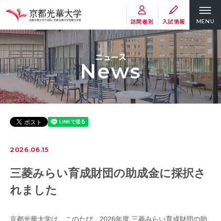
訪問者別
入試情報
MENU
ニュース
News
2026.06.15
三菱みらい育成財団の助成金に採択さ
れました
京都光華大学は、このたび、2026年度 三菱みらい育成財団の助