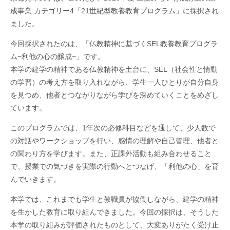
成事業 カテゴリー4「21世紀型教養教育プログラム」に採択され
ました。
今回採択されたのは、「仏教精神に基づくSEL教養教育プログラ
ム−利他の心の醸成−」です。
本学の建学の精神である仏教精神を土台に、SEL（社会性と情動
の学習）の考え方を取り入れながら、学生一人ひとりが自分自身
を見つめ、他者とつながりながら学びを深めていくことをめざし
ています。
このプログラムでは、1年次の必修科目などを通して、少人数で
の対話やワークショップを行い、感情の理解や自己管理、他者と
の関わり方を学びます。また、正課外活動も組み合わせること
で、授業での気づきを実際の行動へとつなげ、「利他の心」を育
んでいきます。
本学では、これまでも学生と教職員が協働しながら、建学の精神
を生かした教育に取り組んできました。今回の採択は、そうした
本学の取り組みが評価されたものとして、大変ありがたく受け止