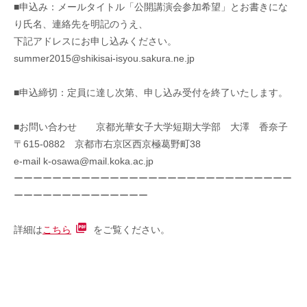
■申込み：メールタイトル「公開講演会参加希望」とお書きにな
り氏名、連絡先を明記のうえ、
下記アドレスにお申し込みください。
summer2015@shikisai-isyou.sakura.ne.jp
■申込締切：定員に達し次第、申し込み受付を終了いたします。
■お問い合わせ 京都光華女子大学短期大学部 大澤 香奈子
〒615-0882 京都市右京区西京極葛野町38
e-mail k-osawa@mail.koka.ac.jp
ーーーーーーーーーーーーーーーーーーーーーーーーーーーーー
ーーーーーーーーーーーーーー
詳細は
こちら
をご覧ください。