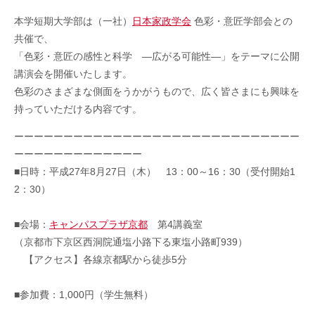
本学短期大学部は（一社）
日本家政学会
色彩・意匠学部会との
共催で、
「色彩・意匠の感性と科学 ―広がる可能性―」をテーマに公開
講演会を開催いたします。
色彩のさまざまな側面をうかがうもので、広く皆さまにも興味を
持っていただける内容です。
ーーーーーーーーーーーーーーーーーーーーーーーーーーーーー
ーーーーーーーーーーーーー
■日時：平成27年8月27日（木） 13：00～16：30（受付開始1
2：30）
■会場：
キャンパスプラザ京都
第4講義室
（京都市下京区西洞院通塩小路下る東塩小路町939）
【アクセス】各線京都駅から徒歩5分
■参加費：1,000円（学生無料）