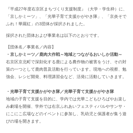
『平成27年度右京区まちづくり支援制度』（大学・学生枠）に、
「京しかミーツ」、「光華子育て支援かがやき隊」、「京炎そで
ふれ！華羅紅」の3団体が採択されました。
採択された団体および事業名は以下のとおりです。
【団体名／事業名／内容】
・京しかミーツ／鹿肉大作戦～地域とつながるおいしか活動～
右京区京北町で深刻化する鹿による農作物の被害をうけ、その対
策の一つとして鹿肉普及活動を行っています。現地への視察、勉
強会、レシピ開発、料理講習会など、活発に活動していきます。
・光華子育て支援かがやき隊／光華子育て支援かがやき隊
地域の子育て支援を目的に、学内では光華こどもひろばやお楽し
み劇場を開催、学外では右京ふれあいフェスティバルやサンサ・
にこにこ広場などのイベントに参加し、乳幼児と保護者が集う遊
びの場を開きます。