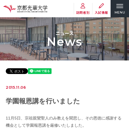
訪問者別
入試情報
MENU
ニュース
News
2015.11.06
学園報恩講を行いました
11月5日、宗祖親鸞聖人のみ教えを聞思し、その恩徳に感謝する
機会として学園報恩講を厳修いたしました。