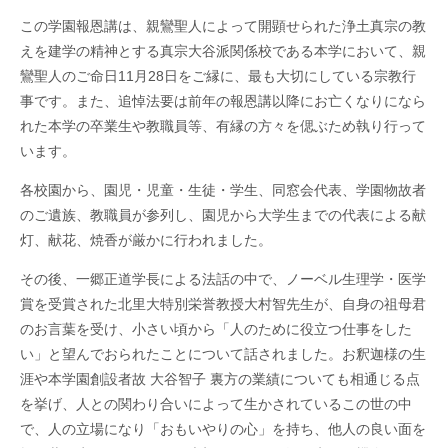
この学園報恩講は、親鸞聖人によって開顕せられた浄土真宗の教
えを建学の精神とする真宗大谷派関係校である本学において、親
鸞聖人のご命日11月28日をご縁に、最も大切にしている宗教行
事です。また、追悼法要は前年の報恩講以降にお亡くなりになら
れた本学の卒業生や教職員等、有縁の方々を偲ぶため執り行って
います。
各校園から、園児・児童・生徒・学生、同窓会代表、学園物故者
のご遺族、教職員が参列し、園児から大学生までの代表による献
灯、献花、焼香が厳かに行われました。
その後、一郷正道学長による法話の中で、ノーベル生理学・医学
賞を受賞された北里大特別栄誉教授大村智先生が、自身の祖母君
のお言葉を受け、小さい頃から「人のために役立つ仕事をした
い」と望んでおられたことについて話されました。お釈迦様の生
涯や本学園創設者故 大谷智子 裏方の業績についても相通じる点
を挙げ、人との関わり合いによって生かされているこの世の中
で、人の立場になり「おもいやりの心」を持ち、他人の良い面を