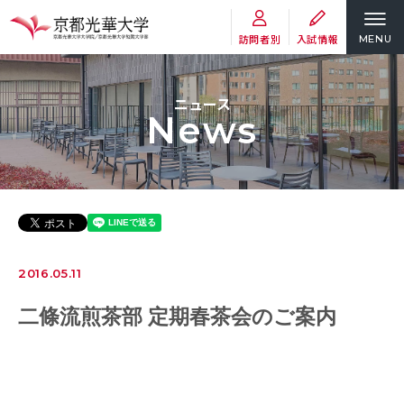
訪問者別
入試情報
MENU
ニュース
News
2016.05.11
二條流煎茶部 定期春茶会のご案内