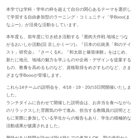
本学では学科・学年の枠を超えて自分の関心あるテーマを選択し
て学習する自由参加型のラーニング・コミュニティ「学Booo(ま
なぶー)」が活発な活動をしています。
本年度も、前年度に引き続き活動する『鹿肉大作戦 地域とつな
がるおいしか活動(旧 京しかミーツ)』『日本の伝統美「和のテイ
スト」研究会』『さーくるK』『和太鼓と篠笛体験』をはじめ、
新たに地元、地域の魅力を学ぶものや企画・デザインを提案する
もの、教養を高めるものなど、資格取得をめざすものなど、さま
ざまな学Boooが登場します。
これら14チームの説明会を、4/18・19・20の3日間開催いたしま
した。
ランチタイムに合わせて開催した説明会は、お弁当を食べながら
のリラックスした雰囲気の中で進み、担当する教職員の説明とと
もに実際に参加している学生からの報告もあり、学生の積極的な
活動成果が披露されました。
興味があり時間が許せば掛け持ちでの参加もOK、期の途中から