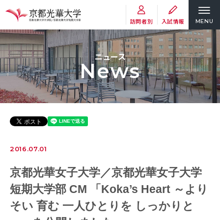
訪問者別
入試情報
MENU
ニュース
News
2016.07.01
京都光華女子大学／京都光華女子大学
短期大学部 CM 「Koka’s Heart ～より
そい 育む 一人ひとりを しっかりと