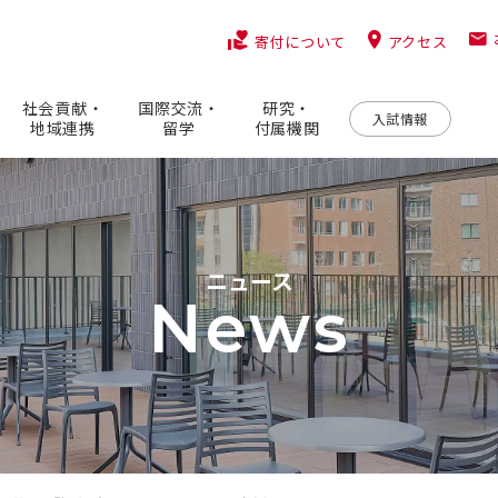
アクセス
寄付について
社会貢献・
国際交流・
研究・
入試情報
地域連携
留学
付属機関
ニュース
News