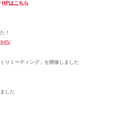
ク
HPはこちら
した！
2645/
づくりミーティング」を開催しました
しました